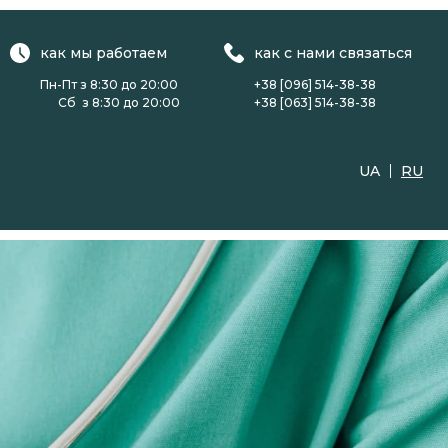
как мы работаем
как с нами связаться
Пн-Пт з 8:30 до 20:00
+38 [096] 514-38-38
Сб з 8:30 до 20:00
+38 [063] 514-38-38
UA
RU