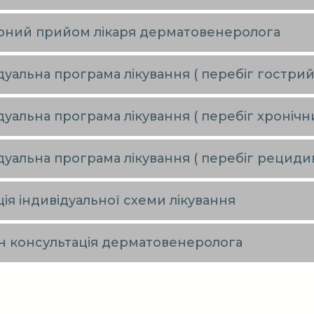
рний прийом лікаря дерматовенеролога
дуальна програма лікування ( перебіг гострий
дуальна програма лікування ( перебіг хронічн
дуальна програма лікування ( перебіг рециди
ія індивідуальної схеми лікування
н консультація дерматовенеролога