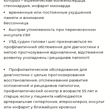
которых – ишемическая болезньсердца,
стенокардия, инфаркт миокарда
временные или постоянные ухудшения
памяти и внимания
бессонница
быстрая утомляемость при перенесенном
инсульта УЗИ
УЗД судин голови і шиї призначається як
профілактичний обстеження для діагностики з
метою прогнозування відновлення, відстеження
розвитку ускладнень і рецидивів патології
Профилактическое обследования для
диагностики с целью прогнозирования
восстановления, отслеживания развития
осложнений и рецидивов патологии,
профилактический осмотр в возрасте 55 лет и
старше, если у пациента наблюдаются
артериальная гипертония, атеросклероз, инсульт
или инфаркт у ближайших кровных