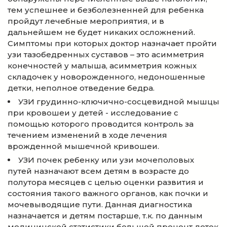
тем успешнее и безболезненней для ребенка
пройдут лечебные мероприятия, и в
дальнейшем не будет никаких осложнений.
Симптомы при которых доктор назначает пройти
узи тазобедренных суставов – это асимметрия
конечностей у малыша, асимметрия кожных
складочек у новорожденного, недоношенные
детки, неполное отведение бедра.
УЗИ грудинно-ключично-сосцевидной мышцы
при кровошеи у детей - исследование с
помощью которого проводится контроль за
течением изменений в ходе лечения
врожденной мышечной кривошеи.
УЗИ почек ребенку или узи мочеполовых
путей назначают всем детям в возрасте до
полутора месяцев с целью оценки развития и
состояния такого важного органов, как почки и
мочевыводящие пути. Данная диагностика
назначается и детям постарше, т.к. по данным
медицинской статистики большой процент деток