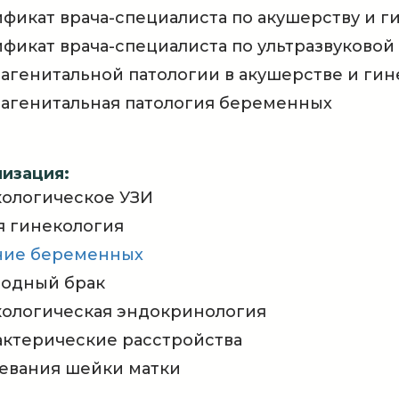
фикат врача-специалиста по акушерству и г
фикат врача-специалиста по ультразвуковой
агенитальной патологии в акушерстве и ги
агенитальная патология беременных
изация:
кологическое УЗИ
я гинекология
ние беременных
лодный брак
кологическая эндокринология
ктерические расстройства
евания шейки матки