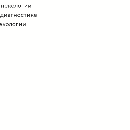
инекологии
 диагностике
некологии