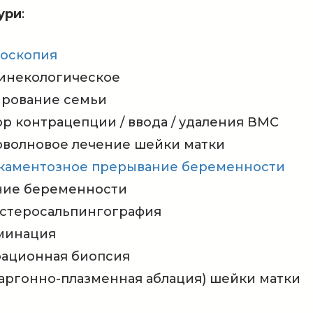
ури
:
поскопия
гинекологическое
ирование семьи
р контрацепции / ввода / удаления ВМС
оволновое лечение шейки матки
каментозное прерывание беременности
ние беременности
истеросальпингография
минация
рационная биопсия
аргонно-плазменная аблация) шейки матки