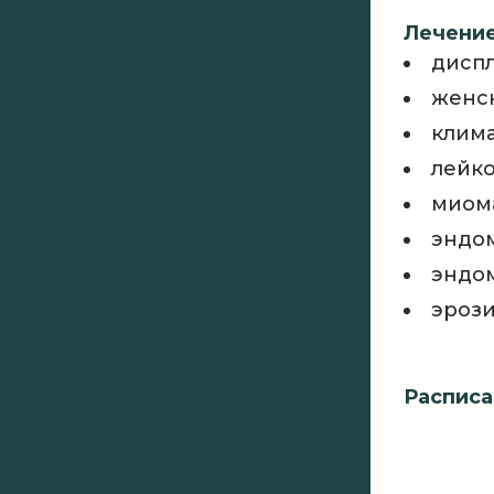
Лечение
диспл
женс
клима
лейко
миом
эндо
эндо
эрози
Расписа