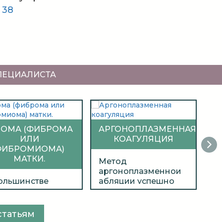
 38
СПЕЦИАЛИСТА
ОМА (ФИБРОМА
АРГОНОПЛАЗМЕННАЯ
ИЛИ
КОАГУЛЯЦИЯ
ФИБРОМИОМА)
МАТКИ.
Метод
аргоноплазменнои
Б
ольшинстве
абляции успешно
ка
чаев миома
применяют при
ж
ки
остановке
Б
аруживается при
кровотечения,
ж
статьям
новых
лечение эрозии
ре