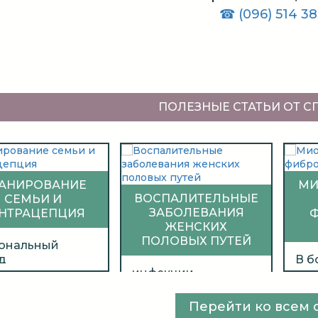
☎ (096) 514 38
ПОЛЕЗНЫЕ СТАТЬИ ОТ 
АНИРОВАНИЕ
МИ
ВОСПАЛИТЕЛЬНЫЕ
СЕМЬИ И
ЗАБОЛЕВАНИЯ
НТРАЦЕПЦИЯ
ЖЕНСКИХ
ПОЛОВЫХ ПУТЕЙ
ональный
д
В б
инфекции
рацепции или
слу
передающиеся
ьная
мат
половым путём
рацепция – это
обн
Перейти ко всем 
(ИППП) - более 90%
 из самых
пла