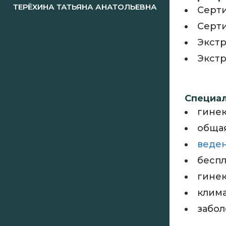
ТЕРЁХИНА ТАТЬЯНА АНАТОЛЬЕВНА
Серти
Серти
Экстр
Экстр
Специал
гине
обща
веде
бесп
гине
клима
забол