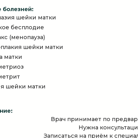
 болезней:
азия шейки матки
кое бесплодие
кс (менопауза)
плакия шейки матки
а матки
метриоз
метрит
я шейки матки
ние:
Врач принимает по предвар
Нужна консультаци
Записаться на приём к специа