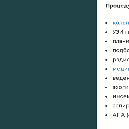
Процед
коль
УЗИ 
план
подбо
ради
меди
веде
эхог
инсе
аспи
АПА (