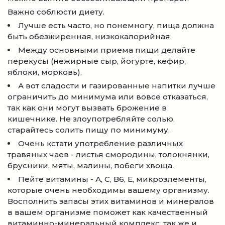
Важно соблюсти диету.
Лучше есть часто, но понемногу, пища должна
быть обезжиренная, низкокалорийная.
Между основными приема пищи делайте
перекусы (нежирные сыр, йогурте, кефир,
яблоки, морковь).
А вот сладости и газированные напитки лучше
ограничить до минимума или вовсе отказаться,
так как они могут вызвать брожение в
кишечнике. Не злоупотребляйте солью,
старайтесь солить пищу по минимуму.
Очень кстати употребление различных
травяных чаев - листья смородины, толокнянки,
брусники, мяты, малины, побеги хвоща.
Пейте витамины - А, С, В6, Е, микроэлементы,
которые очень необходимы вашему организму.
Восполнить запасы этих витаминов и минералов
в вашем организме поможет как качественный
витаминно-минеральный комплекс, так же и