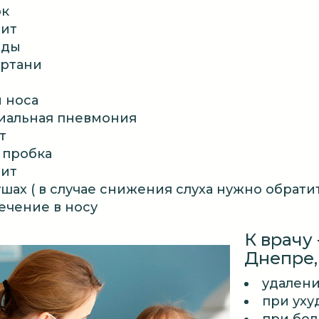
рк
ит
иды
ортани
 носа
иальная пневмония
т
 пробка
ит
ушах ( в случае снижения слуха нужно обратит
ечение в носу
К врачу 
Днепре,
удалени
при уху