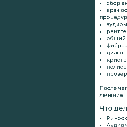
сбор а
врач о
процедур
аудиом
рентге
общий 
фиброэ
диагно
криоге
полисо
провер
После чег
лечение.
Что дел
Риноск
Аудиом