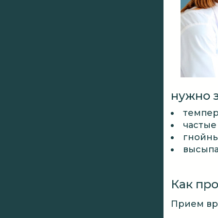
нужно з
темпер
частые
гнойны
высыпа
Как пр
Прием вра