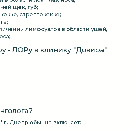
 в области лба, глаз, носа;
ней щек, губ;
кокке, стрептококке;
те;
личении лимфоузлов в области ушей,
оса;
ру - ЛОРу в клинику "Довира"
инголога?
" г. Днепр обычно включает: