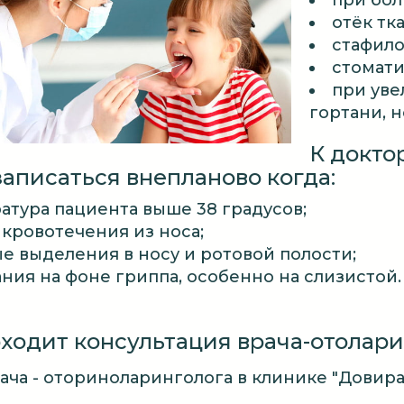
при боли
отёк тка
стафило
стомати
при уве
гортани, н
К докто
аписаться внепланово когда:
атура пациента выше 38 градусов;
 кровотечения из носа;
е выделения в носу и ротовой полости;
ния на фоне гриппа, особенно на слизистой.
оходит консультация врача-отолар
ча - оториноларинголога в клинике "Довира