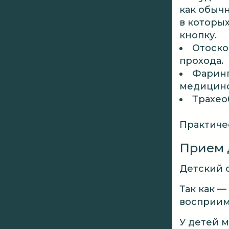
как обыч
в которых
кнопку.
Отоско
прохода.
Фаринг
медицинс
Трахео
Практиче
Прием 
Детский о
Так как —
восприим
У детей м