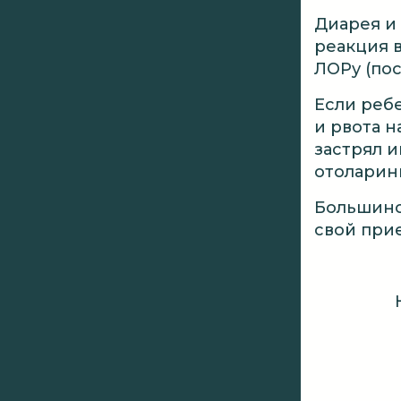
Диарея и
реакция 
ЛОРу (пос
Если реб
и рвота н
застрял и
отоларин
Большинс
свой прие