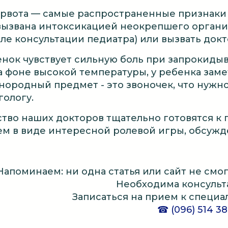
 рвота — самые распространенные признаки г
вызвана интоксикацией неокрепшего организ
ле консультации педиатра) или вызвать докт
енок чувствует сильную боль при запрокидыв
а фоне высокой температуры, у ребенка зам
нородный предмет - это звоночек, что нужно
гологу.
тво наших докторов тщательно готовятся к 
м в виде интересной ролевой игры, обсужде
Напоминаем: ни одна статья или сайт не смо
Необходима консульта
Записаться на прием к специа
☎ (096) 514 38