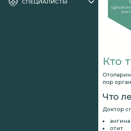
СПЕЦИАЛИСТЫ
ОДНОРОМА
АНАТ
Кто 
Отоларин
лор орган
Что л
Доктор сп
ангина
отит