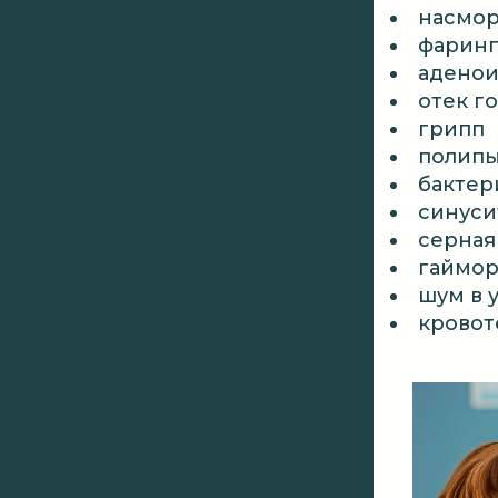
насмо
фаринг
адено
отек г
грипп
полипы
бактер
синуси
серная
гаймор
шум в 
кровот