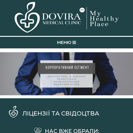
0
1
MEНЮ
2
0
3
1
0
4
2
0
1
0
5
3
1
2
ЛІЦЕНЗІЇ ТА СВІДОЦТВА
0
1
6
4
2
3
НАС ВЖЕ ОБРАЛИ: