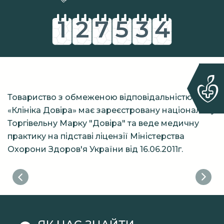
1
2
7
5
3
4
2
3
8
6
4
5
3
4
9
7
5
6
Товариство з обмеженою відповідальністю
«Клініка Довіра» має зареєстровану національну
4
5
8
6
7
Торгівельну Марку "Довіра" та веде медичну
практику на підставі ліцензії Міністерства
5
6
9
7
8
Охорони Здоров'я України від 16.06.2011г.
6
7
8
9
7
8
9