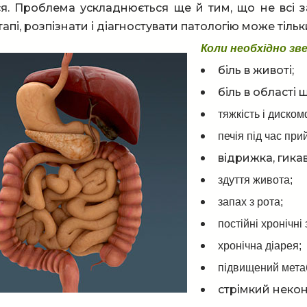
я. Проблема ускладнюється ще й тим, що не всі 
апі, розпізнати і діагностувати патологію може тіль
Коли необхідно зв
біль в животі;
біль в області 
тяжкість і диском
печія під час при
відрижка, гика
здуття живота;
запах з рота;
постійні хронічні
хронічна діарея;
підвищений мета
стрімкий некон