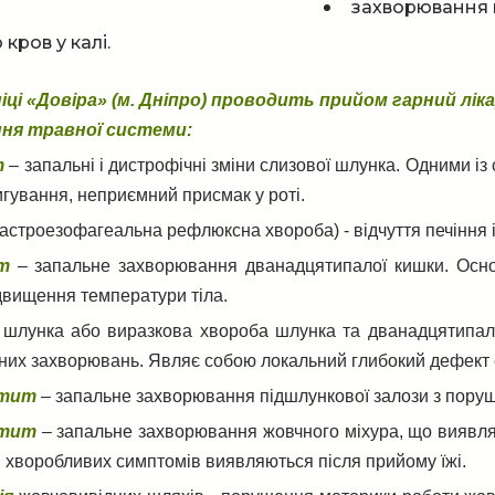
захворювання ш
 кров у калі.
ніці «Довіра» (м. Дніпро) проводить прийом гарний лік
ня травної системи:
т
– запальні і дистрофічні зміни слизової шлунка. Одними із
игування, неприємний присмак у роті.
астроезофагеальна рефлюксна хвороба) - відчуття печіння 
т
– запальне захворювання дванадцятипалої кишки. Основн
ідвищення температури тіла.
шлунка або виразкова хвороба шлунка та дванадцятипалої
них захворювань. Являє собою локальний глибокий дефект 
атит
– запальне захворювання підшлункової залози з поруше
стит
– запальне захворювання жовчного міхура, що виявляє
 хворобливих симптомів виявляються після прийому їжі.