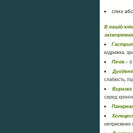
слиз або
В нашій клі
захворюван
Гастри
відрижка, зр
Печія
–
(г
Дуодені
слабкість, п
Виразка
серед хроніч
Панкре
Холеце
неприємних і