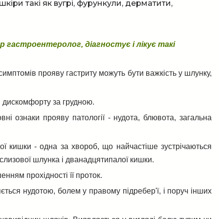
кіри такі як вугрі, фурункули, дерматити,
ар гастроентеролог, діагностує і лікує такі
 симптомів прояву гастриту можуть бути важкість у шлунку,
і дискомфорту за грудною.
і ознаки прояву патології - нудота, блювота, загальна
 кишки - одна за хвороб, що найчастіше зустрічаються
слизової шлунка і дванадцятипалої кишки.
нням прохідності її проток.
ться нудотою, болем у правому підребер'ї, і поруч інших