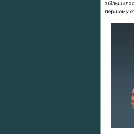
збільшилас
першому ет