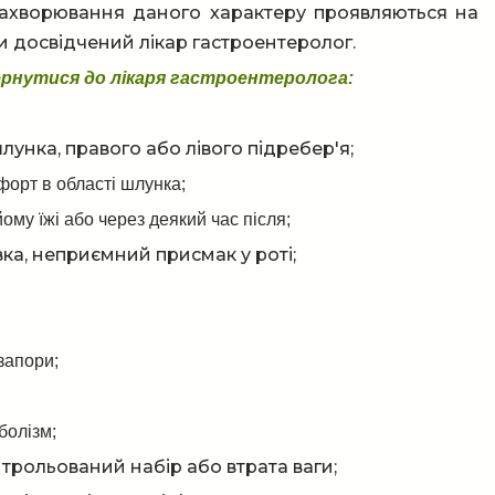
захворювання даного характеру проявляються на
ки досвідчений лікар гастроентеролог.
ернутися до лікаря гастроентеролога:
шлунка, правого або лівого підребер'я;
форт в області шлунка;
йому їжі або через деякий час після;
вка, неприємний присмак у роті;
 запори;
болізм;
трольований набір або втрата ваги;