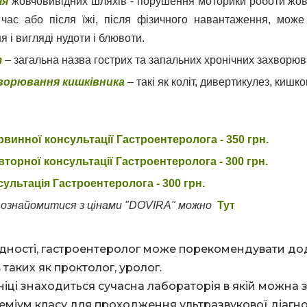
ія
жовчовивідних шляхів - порушення моторики роботи жовч
 час або після їжі, після фізичного навантаження, може
 і вигляді нудоти і блювоти.
т
– загальна назва гострих та запальних хронічних захворюв
хворювання кишківника
– такі як коліт, дивертикулез, кишков
рвинної консультації Гастроентеролога - 350 грн.
вторної консультації Гастроентеролога - 300 грн.
ультація Гастроентеролога - 300 грн.
ознайомитися з цінами "DOVIRA" можно
Тут
дності, гастроентеролог може порекомендувати дод
в таких як проктолог, уролог.
ніці знаходиться сучасна лабораторія в якій можна з
еміум класу для проходження ультразвукової діагнос