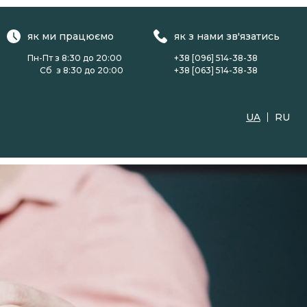
як ми працюємо
як з нами зв'язатись
Пн-Пт з 8:30 до 20:00
+38 [096] 514-38-38
Сб з 8:30 до 20:00
+38 [063] 514-38-38
UA
RU