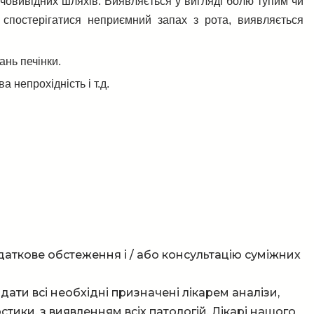
овивідних шляхів. Виявляється у вигляді болю тупим чи
 спостерігатися неприємний запах з рота, виявляється
ань печінки.
а непрохідність і т.д.
аткове обстеження і / або консультацію суміжних
дати всі необхідні призначені лікарем аналізи,
тики, з виявленням всіх патологій. Лікарі нашого