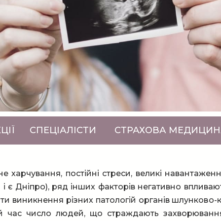
ЦІЇ
СПЕЦІАЛІСТИ
СТРАХОВА МЕДИЦИН
е харчування, постійні стреси, великі навантажен
м і є Дніпро), ряд інших факторів негативно вплива
ти виникнення різних патологій органів шлунково-
ій час число людей, що страждають захворюванн