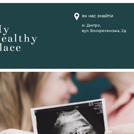
як нас знайти
м. Дніпро,
вул. Воскресенська, 2д.