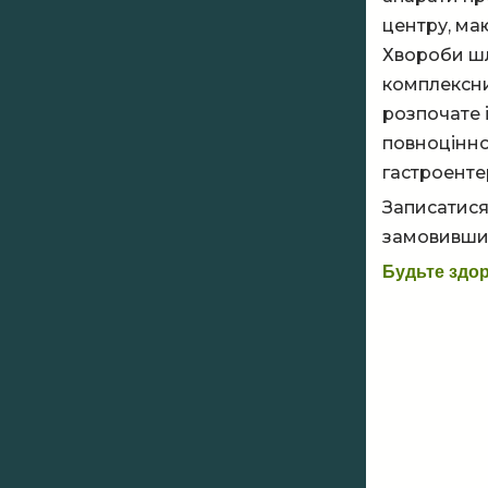
центру, маю
Хвороби шл
комплексни
розпочате 
повноцінно
гастроенте
Записатися
замовивши 
Будьте здор