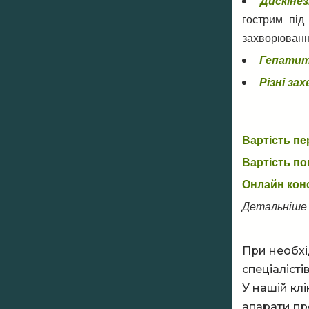
Дискінез
гострим під
захворювання
Гепати
Різні за
Вартість пе
Вартість по
Онлайн конс
Детальніше 
При необхі
спеціалісті
У нашій клі
апарати пр