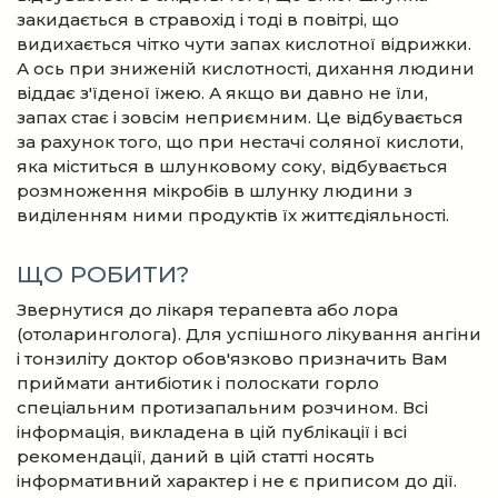
закидається в стравохід і тоді в повітрі, що
видихається чітко чути запах кислотної відрижки.
А ось при зниженій кислотності, дихання людини
віддає з'їденої їжею. А якщо ви давно не їли,
запах стає і зовсім неприємним. Це відбувається
за рахунок того, що при нестачі соляної кислоти,
яка міститься в шлунковому соку, відбувається
розмноження мікробів в шлунку людини з
виділенням ними продуктів їх життєдіяльності.
ЩО РОБИТИ?
Звернутися до лікаря терапевта або лора
(отоларинголога). Для успішного лікування ангіни
і тонзиліту доктор обов'язково призначить Вам
приймати антибіотик і полоскати горло
спеціальним протизапальним розчином. Всі
інформація, викладена в цій публікації і всі
рекомендації, даний в цій статті носять
інформативний характер і не є приписом до дії.