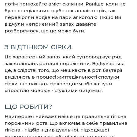
потім понюхайте вміст склянки. Раніше, коли не
було спеціальних трубочок-аналізаторів, так
перевіряли водіїв на пари алкоголю. Якщо Ви
відчули неприємний запах, давайте
розберемося, що це може бути.
З ВІДТІНКОМ СІРКИ.
Це характерний запах, який супроводжує ряд
захворювань ротової порожнини. Відбувається
це, в слідстві, того, що мешкають в роті бактерії
виділяють в процесі життєдіяльності сполуки
сірки, що пахнуть сірководнем або кажучи
«простою мовою» - «тухлими яйцями».
ЩО РОБИТИ?
Найперше і найважливіше це правильна гігієна
порожнини рота. Що включає в себе правильна
гігієна - підбір індивідуальної, підходящої
конкретно для вас зубної щітки, правильно