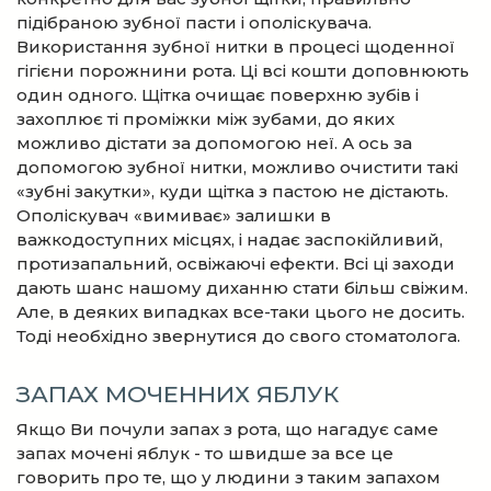
підібраною зубної пасти і ополіскувача.
Використання зубної нитки в процесі щоденної
гігієни порожнини рота. Ці всі кошти доповнюють
один одного. Щітка очищає поверхню зубів і
захоплює ті проміжки між зубами, до яких
можливо дістати за допомогою неї. А ось за
допомогою зубної нитки, можливо очистити такі
«зубні закутки», куди щітка з пастою не дістають.
Ополіскувач «вимиває» залишки в
важкодоступних місцях, і надає заспокійливий,
протизапальний, освіжаючі ефекти. Всі ці заходи
дають шанс нашому диханню стати більш свіжим.
Але, в деяких випадках все-таки цього не досить.
Тоді необхідно звернутися до свого стоматолога.
ЗАПАХ МОЧЕННИХ ЯБЛУК
Якщо Ви почули запах з рота, що нагадує саме
запах мочені яблук - то швидше за все це
говорить про те, що у людини з таким запахом