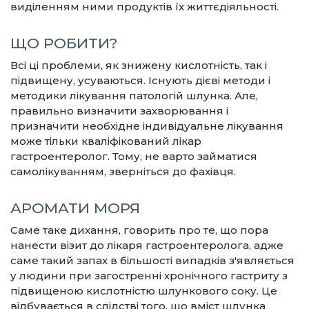
виділенням ними продуктів їх життєдіяльності.
ЩО РОБИТИ?
Всі ці проблеми, як знижену кислотність, так і
підвищену, усуваються. Існують дієві методи і
методики лікування патологій шлунка. Але,
правильно визначити захворювання і
призначити необхідне індивідуальне лікування
може тільки кваліфікований лікар
гастроентеролог. Тому, не варто займатися
самолікуванням, зверніться до фахівця.
АРОМАТИ МОРЯ
Саме таке дихання, говорить про те, що пора
нанести візит до лікаря гастроентеролога, адже
саме такий запах в більшості випадків з'являється
у людини при загостренні хронічного гастриту з
підвищеною кислотністю шлункового соку. Це
відбувається в слідстві того, що вміст шлунка