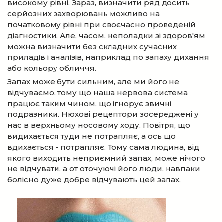
високому рівні. Зараз, визначити ряд досить
серйозних захворювань можливо на
початковому рівні при своєчасно проведеній
діагностики. Але, часом, неполадки зі здоров'ям
можна визначити без складних сучасних
приладів і аналізів, наприклад по запаху дихання
або кольору обличчя.
Запах може бути сильним, але ми його не
відчуваємо, тому що наша нервова система
працює таким чином, що ігнорує звичні
подразники. Нюхові рецептори зосереджені у
нас в верхньому носовому ходу. Повітря, що
видихається туди не потрапляє, а ось що
вдихається - потрапляє. Тому сама людина, від
якого виходить неприємний запах, може нічого
не відчувати, а от оточуючі його люди, навпаки
болісно дуже добре відчувають цей запах.