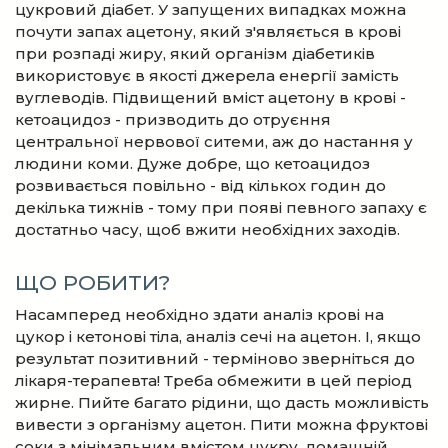
цукровий діабет. У запущених випадках можна
почути запах ацетону, який з'являється в крові
при розпаді жиру, який організм діабетиків
використовує в якості джерела енергії замість
вуглеводів. Підвищений вміст ацетону в крові -
кетоацидоз - призводить до отруєння
центральної нервової ситеми, аж до настання у
людини коми. Дуже добре, що кетоацидоз
розвивається повільно - від кількох годин до
декілька тижнів - тому при появі певного запаху є
достатньо часу, щоб вжити необхідних заходів.
ЩО РОБИТИ?
Насамперед необхідно здати аналіз крові на
цукор і кетонові тіла, аналіз сечі на ацетон. І, якщо
результат позитивний - терміново зверніться до
лікаря-терапевта! Треба обмежити в цей період
жирне. Пийте багато рідини, що дасть можливість
вивести з організму ацетон. Пити можна фруктові
соки з мінімальним вмістом цукру, домашній