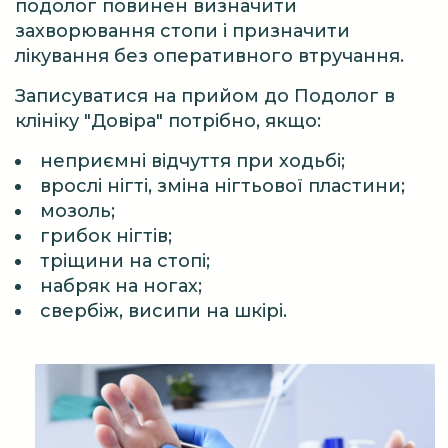
подолог повинен визначити
захворювання стопи і призначити
лікування без оперативного втручання.
Записуватися на прийом до Подолог в
клініку "Довіра" потрібно, якщо:
неприємні відчуття при ходьбі;
врослі нігті, зміна нігтьової пластини;
мозоль;
грибок нігтів;
тріщини на стопі;
набряк на ногах;
свербіж, висипи на шкірі.