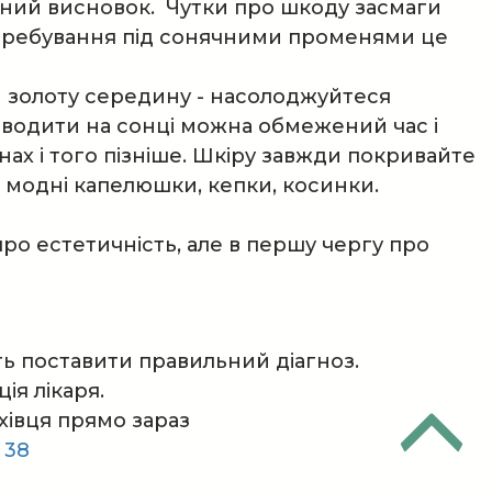
ний висновок. Чутки про шкоду засмаги
 перебування під сонячними променями це
и золоту середину - насолоджуйтеся
водити на сонці можна обмежений час і
йонах і того пізніше. Шкіру завжди покривайте
і модні капелюшки, кепки, косинки.
про естетичність, але в першу чергу про
ть поставити правильний діагноз.
ія лікаря.
хівця прямо зараз
 38