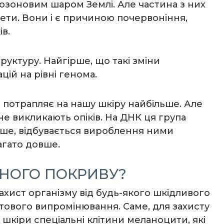
 озоновим шаром Землі. Але частина з них
ети. Вони і є причиною почервоніння,
в.
руктуру. Найгірше, що такі зміни
ій на рівні генома.
в потрапляє на нашу шкіру найбільше. Але
е викликають опіків. На ДНК ця група
ше, відбувається вироблення ними
агато довше.
НОГО ПОКРИВУ?
хист організму від будь-якого шкідливого
летового випромінювання. Саме, для захисту
 шкіри спеціальні клітини меланоцити, які