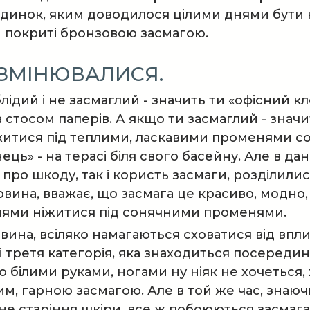
инок, яким доводилося цілими днями бути на в
 покриті бронзовою засмагою.
 ЗМІНЮВАЛИСЯ.
лідий і не засмаглий - значить ти «офісний к
а стосом паперів. А якщо ти засмаглий - зн
житися під теплими, ласкавими променями со
нець» - на терасі біля свого басейну. Але в дан
 про шкоду, так і користь засмаги, розділили
вина, вважає, що засмага це красиво, модно, 
нями ніжитися під сонячними променями.
вина, всіляко намагаються сховатися від впл
 і третя категорія, яка знаходиться посередин
 білими руками, ногами ну ніяк не хочеться,
м, гарною засмагою. Але в той же час, знаючи
е старіння шкіри, все ж побоюються засмага