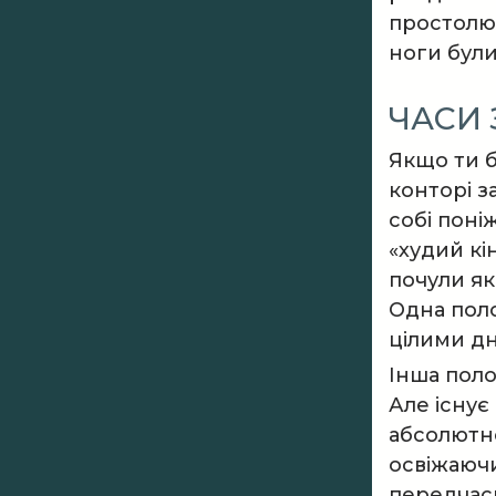
простолюд
ноги були
ЧАСИ
Якщо ти б
конторі з
собі поні
«худий кі
почули як
Одна поло
цілими д
Інша поло
Але існує
абсолютно
освіжаючи
передчасн