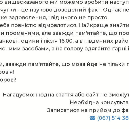
го вищесказаного ми можемо зробити наступ
 чутки - це науково доведений факт. Однак
ке задоволення, і від нього не просто,
реба повністю відмовлятися. Найкраще знайт
и променями, але завжди пам'ятайте, що про
ранкові години і після 16.00, а в південних ра
сними засобами, а на голову одягайте гарні 
, завжди пам'ятайте, що мова йде не тільки 
ов'я!
орові!
Нагадуємо: жодна стаття або сайт не зможу
Необхідна консультац
Записатися на прийом до фа
☎ (067) 514 38