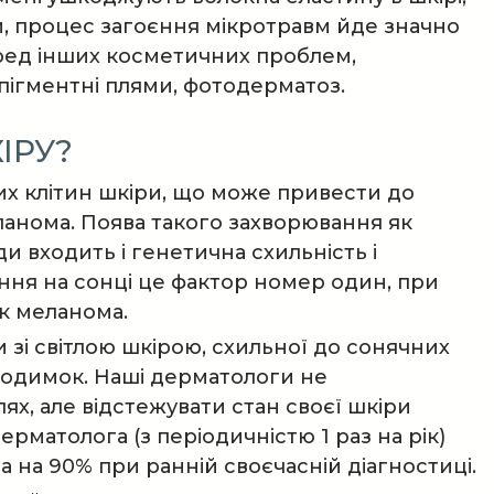
ти, процес загоєння мікротравм йде значно
еред інших косметичних проблем,
пігментні плями, фотодерматоз.
ІРУ?
их клітин шкіри, що може привести до
ланома. Поява такого захворювання як
и входить і генетична схильність і
ання на сонці це фактор номер один, при
як меланома.
 зі світлою шкірою, схильної до сонячних
, родимок. Наші дерматологи не
х, але відстежувати стан своєї шкіри
ерматолога (з періодичністю 1 раз на рік)
 на 90% при ранній своєчасній діагностиці.