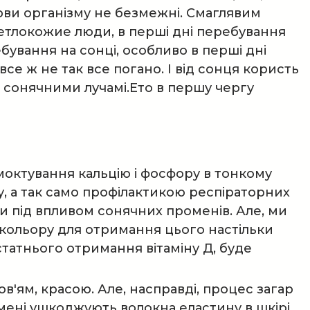
рви організму не безмежні. Смаглявим
етлокожие люди, в перші дні перебування
бування на сонці, особливо в перші дні
се ж не так все погано. І від сонця користь
д сонячними лучамі.Ето в першу чергу
моктування кальцію і фосфору в тонкому
, а так само профілактикою респіраторних
ни під впливом сонячних променів. Але, ми
о кольору для отримання цього настільки
остатнього отримання вітаміну Д, буде
ов'ям, красою. Але, насправді, процес загар
ені ушкоджують волокна еластину в шкірі,