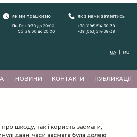
як ми працюємо
як з нами зв'язатись
Пн-Пт з 8:30 до 20:00
+38 [096] 514-38-38
Сб з 8:30 до 20:00
+38 [063] 514-38-38
UA
RU
А
НОВИНИ
КОНТАКТИ
ПУБЛИКАЦІЇ
 про шкоду, так і користь засмаги,
нулі давні часи засмага була долею