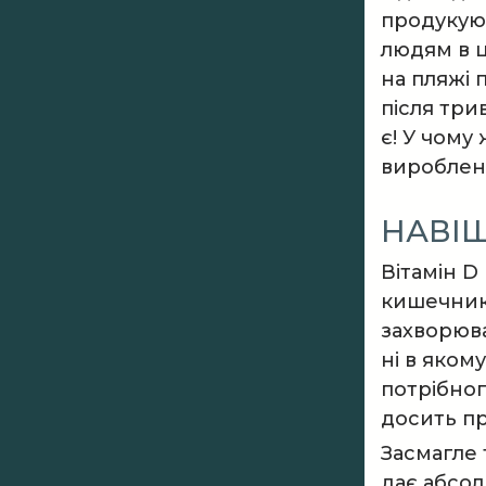
продукуют
людям в ц
на пляжі 
після три
є! У чому
виробленн
НАВІЩ
Вітамін D
кишечнику
захворюва
ні в яком
потрібног
досить пр
Засмагле 
дає абсол