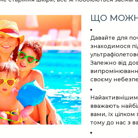
ЩО МОЖН
Давайте для по
знаходимося пі
ультрафіолетово
Залежно від до
випромінювання
своєму небезпе
Найактивнішим д
вважають найбіл
вами, їх цілко
тому до нас з 