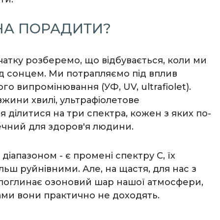
А ПОРАДИТИ?
чатку розберемо, що відбувається, коли ми
д сонцем. Ми потрапляємо під вплив
го випромінювання (УФ, UV, ultrafiolet).
вжини хвилі, ультрафіолетове
 ділитися на три спектра, кожен з яких по-
чний для здоров'я людини.
іапазоном - є промені спектру С, їх
ьш руйнівними. Але, на щастя, для нас з
м поглинає озоновий шар нашої атмосфери,
вами вони практично не доходять.