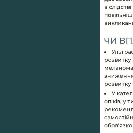
в слідств
повільніш
викликани
ЧИ ВП
Ультра
розвитку 
меланома,
зниження 
розвитку 
У кате
опіків, у
рекоменду
самостійн
обов'язко