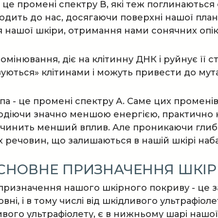
- це промені спектру В, які теж поглинаються
одить до нас, досягаючи поверхні нашої план
 нашої шкіри, отримання нами сонячних опікі
мінювання, діє на клітинну ДНК і руйнує її ст
уються» клітинами і можуть привести до мутац
па - це промені спектру А. Саме цих промені
одіючи значно меншою енергією, практично н
 чинить менший вплив. Але проникаючи глиб
 речовин, що залишаються в нашій шкірі наб
ОСНОВНЕ ПРИЗНАЧЕННЯ ШКІР
ризначення нашого шкірного покриву - це за
овні, і в тому числі від шкідливого ультрафіо
ивого ультрафіолету, є в нижньому шарі нашої