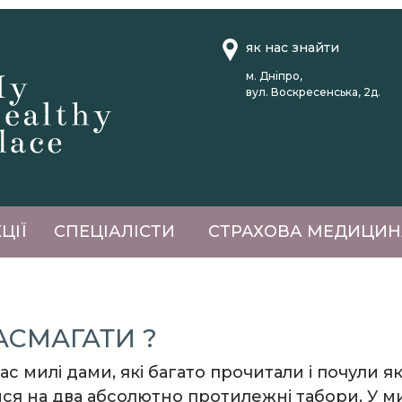
як нас знайти
м. Дніпро,
вул. Воскресенська, 2д.
ЦІЇ
СПЕЦІАЛІСТИ
СТРАХОВА МЕДИЦИН
АСМАГАТИ ?
ас милі дами, які багато прочитали і почули як
ся на два абсолютно протилежні табори. У ми