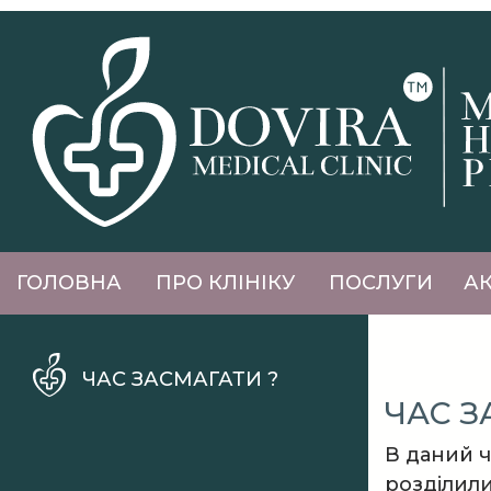
ГОЛОВНА
ПРО КЛІНІКУ
ПОСЛУГИ
АК
ЧАС ЗАСМАГАТИ ?
ЧАС З
В даний ч
розділили