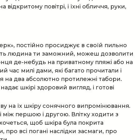
ідкритому повітрі, і їхні обличчя, руки,
лерк», постійно просиджує в своїй пильно
ачить людина ти заможний, можеш дозволити
нця де-небудь на приватному пляжі або на
ий час милі дами, які багато прочитали і
ся на два абсолютно протилежні табори.
надає шкірі здоровий вигляд, і готові
иву на їх шкіру сонячного випромінювання.
і між першою і другою. Влітку ходити з
 хочеться, щоб шкіра була покрита
, про всі погані наслідки засмаги, про
ти.