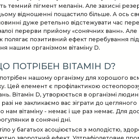
ь темний пігмент меланін. Але захисні резе
ьому відношенні пощастило більше. А ось св
повинні дуже ретельно відстежувати час пере
валої перерви прийому «сонячних ванн». Але в
 ж полягає позитивний ефект перебування пі
я нашим організмом вітаміну D.
О ПОТРІБЕН ВІТАМІН D?
 потрібен нашому організму для хорошого вс
. Цей елемент є профілактикою остеопорозу
нь. Вітамін D, утворюється в організмі люди
у разі не закликаємо вас зіграти до цегляног
о нам вітаміну - немає і ще раз немає. Для д
огулянки в сонячні дні.
тіло у багатьох асоціюється з молодістю, здор
ютно зворотний ефект. Ултрафіолетовие пром