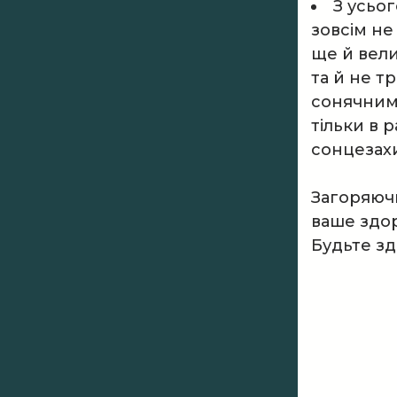
З усьо
зовсім не
ще й вели
та й не т
сонячним
тільки в 
сонцезахи
Загоряючи
ваше здор
Будьте зд