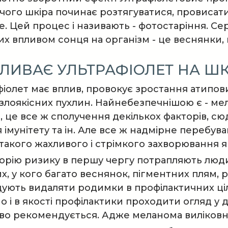
і чого шкіра починає розтягуватися, провиса
е. Цей процес і називають - фотостаріння. С
х впливом сонця на організм - це веснянки, 
ЛИВАЄ УЛЬТРАФІОЛЕТ НА ШК
фіолет має вплив, провокує зростання атипов
злоякісних пухлин. Найнебезпечнішою є - ме
 це все ж сполучення декількох факторів, сюд
імунітету та ін. Але все ж надмірне перебув
такого жахливого і стрімкого захворювання 
горію ризику в першу чергу потрапляють люди
 тих, у кого багато веснянок, пігментних плям
ють видаляти родимки в профілактичних ціля
о і в якості профілактики проходити огляд у д
во рекомендується. Адже меланома виліковна